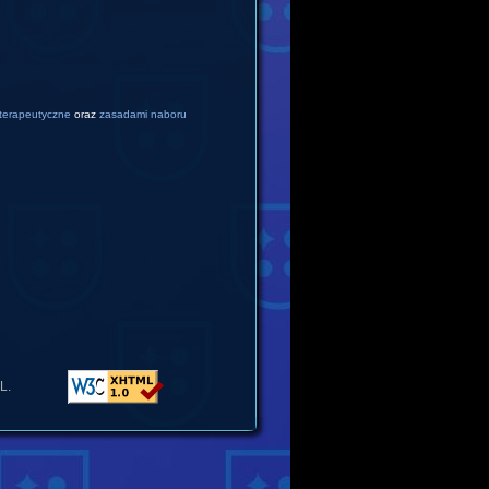
 terapeutyczne
oraz
zasadami naboru
L.