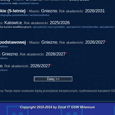
rządzanie
oraz
zasadami naboru
ie (5-letnie)
Gniezno
2026/2031
- Miasto:
,
Rok akademicki:
dagogika przedszkolna i wczesnoszkolna
Katowice
2025/2026
to:
,
Rok akademicki:
ów kursów kwalifikacyjnych,
specjalności nauczycielskie
,
specjalności menedżerskie
,
specjalności
e podstawowej
Gniezno
2026/2027
*
- Miasto:
,
Rok akademicki:
naboru
Gniezno
2026/2027
*
o:
,
Rok akademicki:
naboru
no
2026/2027
*
,
Rok akademicki:
naboru
rza Twoje dane osobowe będą przesyłane bezpiecznym, szyfrowanym kanałem SS
Copyright 2010-2014 by Dział IT GSW Milenium