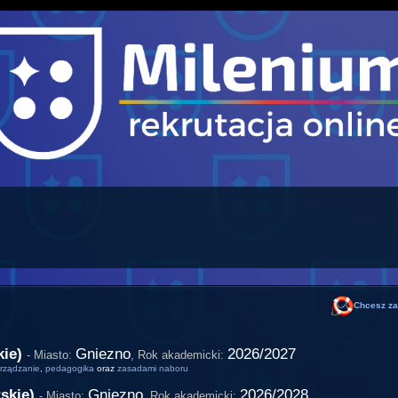
Chcesz za
kie)
Gniezno
2026/2027
- Miasto:
,
Rok akademicki:
rządzanie
,
pedagogika
oraz
zasadami naboru
rskie)
Gniezno
2026/2028
- Miasto:
,
Rok akademicki: