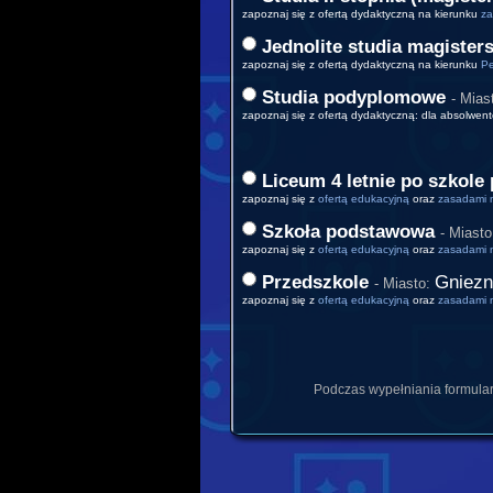
zapoznaj się z ofertą dydaktyczną na kierunku
za
Jednolite studia magistersk
zapoznaj się z ofertą dydaktyczną na kierunku
Pe
Studia podyplomowe
- Mias
zapoznaj się z ofertą dydaktyczną: dla absolwent
Liceum 4 letnie po szkol
zapoznaj się z
ofertą edukacyjną
oraz
zasadami 
Szkoła podstawowa
- Miast
zapoznaj się z
ofertą edukacyjną
oraz
zasadami 
Przedszkole
Gniez
- Miasto:
zapoznaj się z
ofertą edukacyjną
oraz
zasadami 
Podczas wypełniania formula